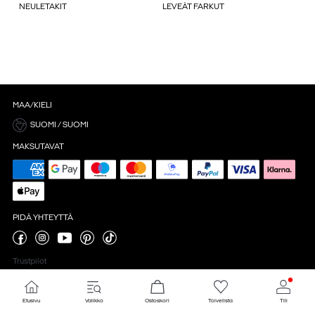
NEULETAKIT
LEVEÄT FARKUT
MAA/KIELI
SUOMI / SUOMI
MAKSUTAVAT
PIDÄ YHTEYTTÄ
Trustpilot
Etusivu
Valikko
Ostoskori
Toivelista
Tili
Evästeasetukset