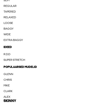
SLIM
REGULAR
TAPERED
RELAXED
LOOSE
BAGGY
WIDE
EXTRA BAGGY
IDEED
R.D.D
SUPER STRETCH
POPULAARSED MUDELID
GLENN
CHRIS
MIKE
CLARK
ALEX
SKINNY