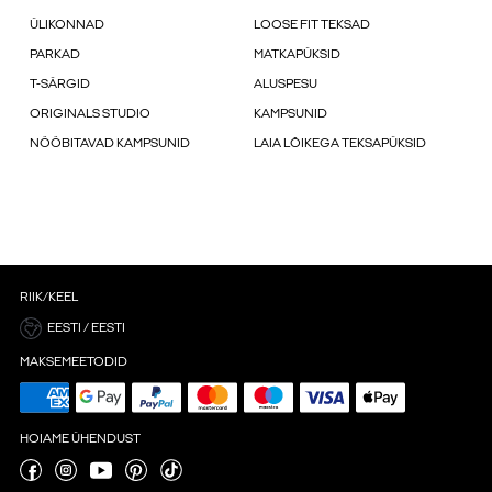
ÜLIKONNAD
LOOSE FIT TEKSAD
PARKAD
MATKAPÜKSID
T-SÄRGID
ALUSPESU
ORIGINALS STUDIO
KAMPSUNID
NÖÖBITAVAD KAMPSUNID
LAIA LÕIKEGA TEKSAPÜKSID
RIIK/KEEL
EESTI / EESTI
MAKSEMEETODID
HOIAME ÜHENDUST