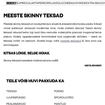
SKINNY
SLIM
REGULAR
TAPERED
RELAXED
LOOSE
BAGGY
WIDE
EXTRA BAGGY
MEESTE SKINNY TEKSAD
Meeste skinny teksad on loodud terava silueti & enesekindla hoiaku jaoks. Kitsad
vööst pahkluuni annavad modernse ilme, mida mehed otsivad. Need skinny
teksad istuvad keha ligi, kuid tänu venivale materjalile püsivad mugavad terve
päeva. Alates igapäevastest lemmikutest kuni julgemate stiilideni – need on
teksad, millel on iseloom. Avasta kogu valik
meeste teksasid
& leia oma uus
lemmikpaar.
KITSAS LÕIGE. SELGE HOIAK.
Skinny teksad meestele määravad sinu outfiti
NÄITA ROHKEM
TEILE VÕIB HUVI PAKKUDA KA
TEKSAD
PÜKSID
UJUMISPÜKSID
SPORDIJOPED
PEALISSÄRGID
MANTLID