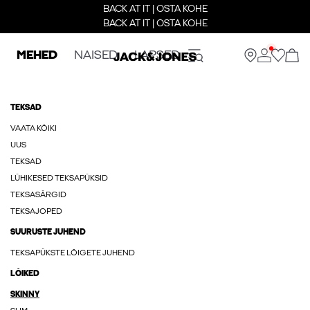
BACK AT IT | OSTA KOHE
BACK AT IT | OSTA KOHE
MEHED
NAISED
LAPSED
TEKSAD
VAATA KÕIKI
UUS
TEKSAD
LÜHIKESED TEKSAPÜKSID
TEKSASÄRGID
TEKSAJOPED
SUURUSTE JUHEND
TEKSAPÜKSTE LÕIGETE JUHEND
LÕIKED
SKINNY