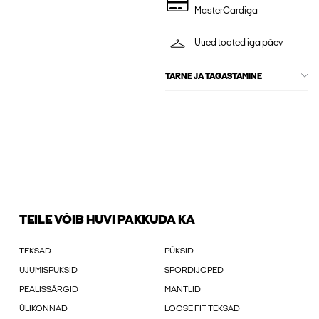
MasterCardiga
Uued tooted iga päev
TARNE JA TAGASTAMINE
TEILE VÕIB HUVI PAKKUDA KA
TEKSAD
PÜKSID
UJUMISPÜKSID
SPORDIJOPED
PEALISSÄRGID
MANTLID
ÜLIKONNAD
LOOSE FIT TEKSAD