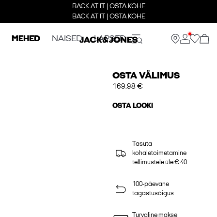
BACK AT IT | OSTA KOHE
BACK AT IT | OSTA KOHE
MEHED
NAISED
LAPSED
OSTA VÄLIMUS
169.98 €
OSTA LOOKI
Tasuta
kohaletoimetamine
tellimustele üle € 40
100-päevane
tagastusõigus
Turvaline makse