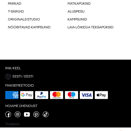
PARKAD
MATKAPÜKSID
T-SÄRGID
ALUSPESU
ORIGINALS STUDIO
KAMPSUNID
NÖÖBITAVAD KAMPSUNID
LAIA LÕIKEGA TEKSAPÜKSID
RIIK/KEEL
EESTI / EESTI
MAKSEMEETODID
HOIAME ÜHENDUST
Trustpilot