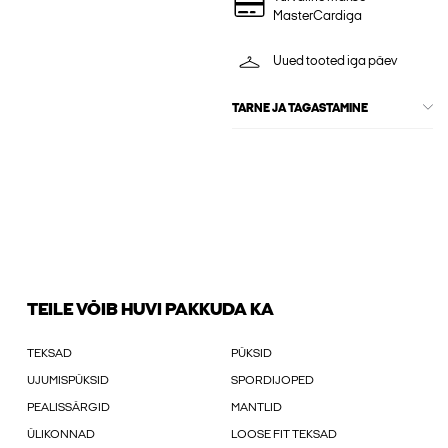
MasterCardiga
Uued tooted iga päev
TARNE JA TAGASTAMINE
TEILE VÕIB HUVI PAKKUDA KA
TEKSAD
PÜKSID
UJUMISPÜKSID
SPORDIJOPED
PEALISSÄRGID
MANTLID
ÜLIKONNAD
LOOSE FIT TEKSAD