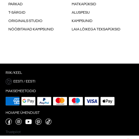
PARKAD
MATKAPÜKSID
T-SÄRGID
ALUSPESU
ORIGINALS STUDIO
KAMPSUNID
NÖÖBITAVAD KAMPSUNID
LAIA LÕIKEGA TEKSAPÜKSID
RIIK/KEEL
EESTI / EESTI
MAKSEMEETODID
HOIAME ÜHENDUST
Trustpilot