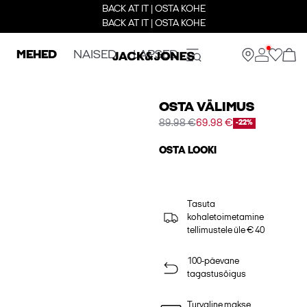
BACK AT IT | OSTA KOHE
BACK AT IT | OSTA KOHE
MEHED
NAISED
LAPSED
OSTA VÄLIMUS
89.98 €
69.98 €
-22%
OSTA LOOKI
Tasuta
kohaletoimetamine
tellimustele üle € 40
100-päevane
tagastusõigus
Turvaline makse