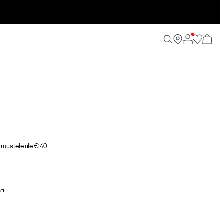
imustele üle € 40
ga