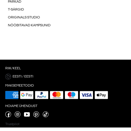
PARKAD
T-SÄRGID
ORIGINALS STUDIO
NÖÖBITAVAD KAMPSUNID
RIIK/KEEL
EESTI / EESTI
MAKSEMEETODID
HOIAME ÜHENDUST
Trustpilot