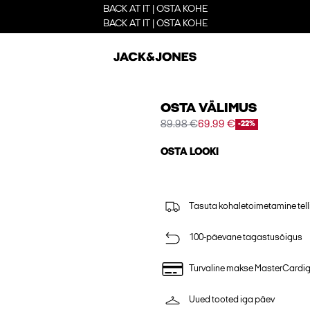
BACK AT IT | OSTA KOHE
BACK AT IT | OSTA KOHE
OSTA VÄLIMUS
89.98 €
69.99 €
-22%
OSTA LOOKI
Tasuta kohaletoimetamine tell
100-päevane tagastusõigus
Turvaline makse MasterCardi
Uued tooted iga päev