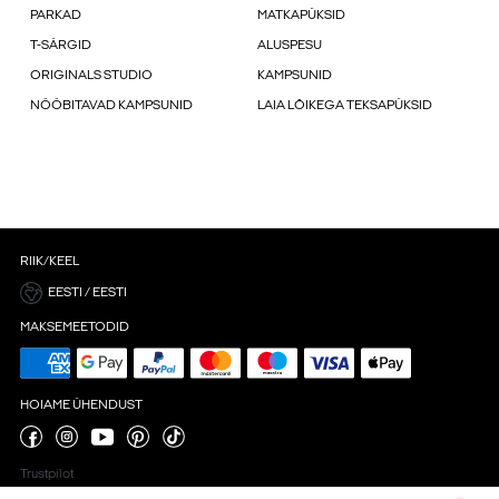
PARKAD
MATKAPÜKSID
T-SÄRGID
ALUSPESU
ORIGINALS STUDIO
KAMPSUNID
NÖÖBITAVAD KAMPSUNID
LAIA LÕIKEGA TEKSAPÜKSID
RIIK/KEEL
EESTI / EESTI
MAKSEMEETODID
HOIAME ÜHENDUST
Trustpilot