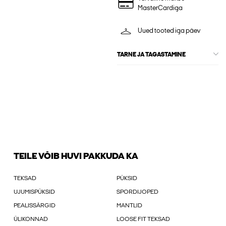
MasterCardiga
Uued tooted iga päev
TARNE JA TAGASTAMINE
TEILE VÕIB HUVI PAKKUDA KA
TEKSAD
PÜKSID
UJUMISPÜKSID
SPORDIJOPED
PEALISSÄRGID
MANTLID
ÜLIKONNAD
LOOSE FIT TEKSAD