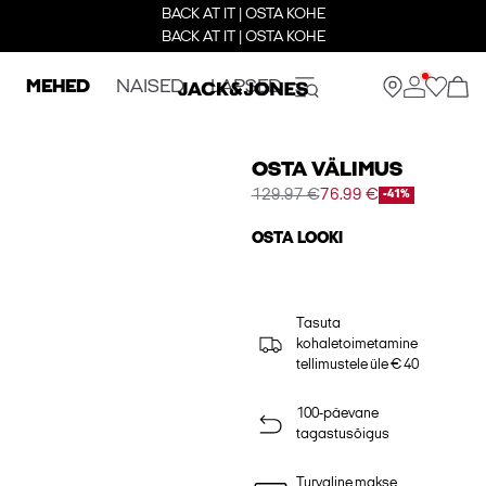
BACK AT IT | OSTA KOHE
BACK AT IT | OSTA KOHE
MEHED
NAISED
LAPSED
OSTA VÄLIMUS
129.97 €
76.99 €
-41%
OSTA LOOKI
Tasuta
kohaletoimetamine
tellimustele üle € 40
100-päevane
tagastusõigus
Turvaline makse