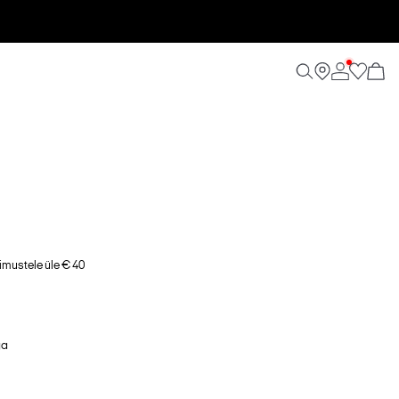
imustele üle € 40
ga