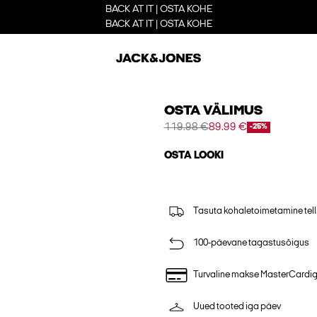
BACK AT IT | OSTA KOHE
BACK AT IT | OSTA KOHE
OSTA VÄLIMUS
119.98 €
89.99 €
-25%
OSTA LOOKI
Tasuta kohaletoimetamine tell
100-päevane tagastusõigus
Turvaline makse MasterCardi
Uued tooted iga päev