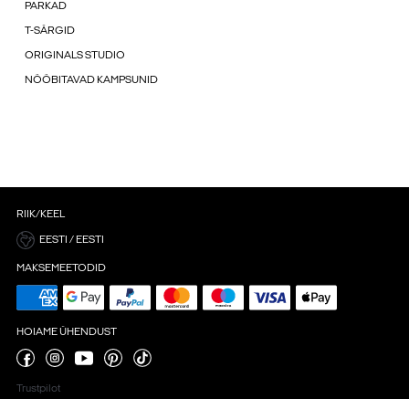
PARKAD
T-SÄRGID
ORIGINALS STUDIO
NÖÖBITAVAD KAMPSUNID
RIIK/KEEL
EESTI / EESTI
MAKSEMEETODID
HOIAME ÜHENDUST
Trustpilot