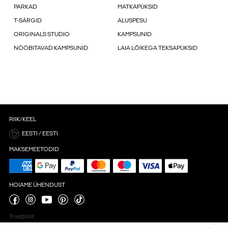
PARKAD
MATKAPÜKSID
T-SÄRGID
ALUSPESU
ORIGINALS STUDIO
KAMPSUNID
NÖÖBITAVAD KAMPSUNID
LAIA LÕIKEGA TEKSAPÜKSID
RIIK/KEEL
EESTI / EESTI
MAKSEMEETODID
HOIAME ÜHENDUST
Trustpilot