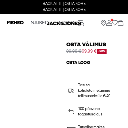
BACK AT IT | OSTA KOHE
BACK AT IT | OSTA KOHE
MEHED
NAISED
LAPSED
OSTA VÄLIMUS
89.98 €
69.99 €
-22%
OSTA LOOKI
Tasuta
kohaletoimetamine
tellimustele üle € 40
100-päevane
tagastusõigus
Turvaline makse