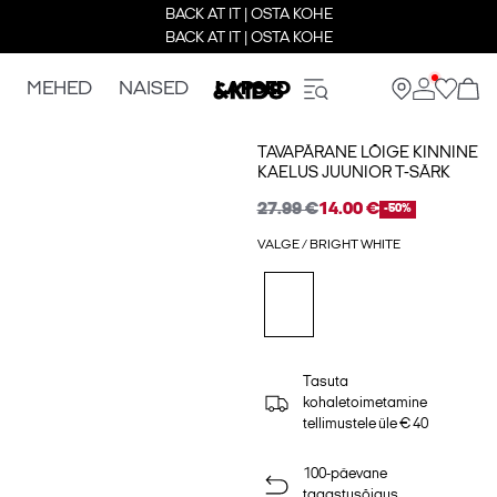
BACK AT IT | OSTA KOHE
BACK AT IT | OSTA KOHE
MEHED
NAISED
LAPSED
TAVAPÄRANE LÕIGE KINNINE
KAELUS JUUNIOR T-SÄRK
27.99 €
14.00 €
-50%
VALGE / BRIGHT WHITE
Tasuta
kohaletoimetamine
tellimustele üle € 40
100-päevane
tagastusõigus