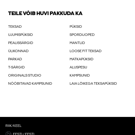
TEILE VÕIB HUVI PAKKUDA KA
TEKSAD
PÜKSID
UJUMISPÜKSID
SPORDIJOPED
PEALISSÄRGID
MANTLID
ÜLIKONNAD
LOOSE FIT TEKSAD
PARKAD
MATKAPÜKSID
T-SÄRGID
ALUSPESU
ORIGINALS STUDIO
KAMPSUNID
NÖÖBITAVAD KAMPSUNID
LAIA LÕIKEGA TEKSAPÜKSID
RIIK/KEEL
EESTI / EESTI