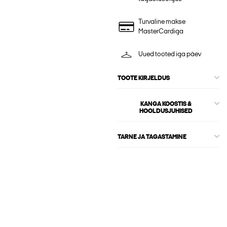
Turvaline makse
MasterCardiga
Uued tooted iga päev
TOOTE KIRJELDUS
KANGA KOOSTIS &
HOOLDUSJUHISED
TARNE JA TAGASTAMINE