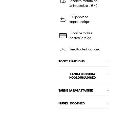
kohaletoimetamine
tellimustele üle € 40
100-päevane
tagastusõigus
Turvaline makse
MasterCardiga
Uued tooted iga päev
TOOTE KIRJELDUS
KANGA KOOSTIS &
HOOLDUSJUHISED
TARNE JA TAGASTAMINE
MUDELI MÕÕTMED