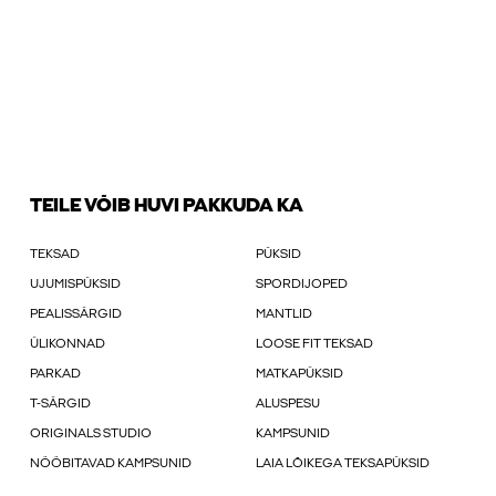
TEILE VÕIB HUVI PAKKUDA KA
TEKSAD
PÜKSID
UJUMISPÜKSID
SPORDIJOPED
PEALISSÄRGID
MANTLID
ÜLIKONNAD
LOOSE FIT TEKSAD
PARKAD
MATKAPÜKSID
T-SÄRGID
ALUSPESU
ORIGINALS STUDIO
KAMPSUNID
NÖÖBITAVAD KAMPSUNID
LAIA LÕIKEGA TEKSAPÜKSID