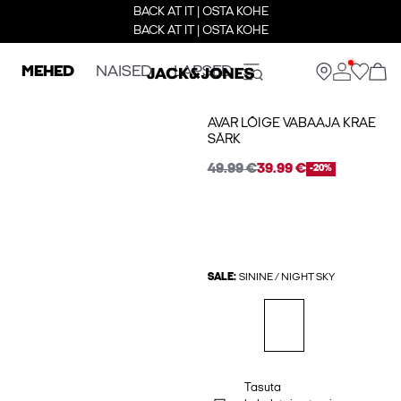
BACK AT IT | OSTA KOHE
BACK AT IT | OSTA KOHE
MEHED
NAISED
LAPSED
AVAR LÕIGE VABAAJA KRAE
SÄRK
49.99 €
39.99 €
-20%
SALE:
SININE / NIGHT SKY
Tasuta