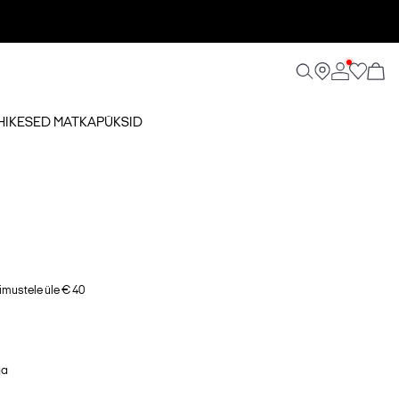
ÜHIKESED MATKAPÜKSID
imustele üle € 40
ga