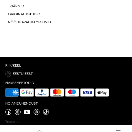
T-SÄRGID
ORIGINALS STUDIO
NÖÖBITAVAD KAMPSUNID
RIIK/KEEL
EESTI / EESTI
MAKSEMEETODID
HOIAME ÜHENDUST
Trustpilot