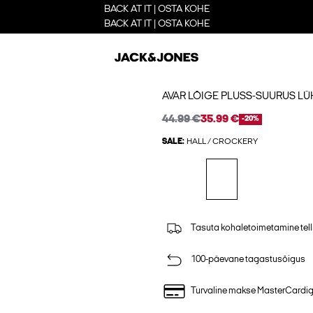
BACK AT IT | OSTA KOHE
BACK AT IT | OSTA KOHE
AVAR LÕIGE PLUSS-SUURUS L
44.99 €
35.99 €
-20%
SALE:
HALL / CROCKERY
Tasuta kohaletoimetamine tell
100-päevane tagastusõigus
Turvaline makse MasterCardi