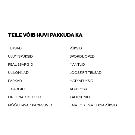
TEILE VÕIB HUVI PAKKUDA KA
TEKSAD
PÜKSID
UJUMISPÜKSID
SPORDIJOPED
PEALISSÄRGID
MANTLID
ÜLIKONNAD
LOOSE FIT TEKSAD
PARKAD
MATKAPÜKSID
T-SÄRGID
ALUSPESU
ORIGINALS STUDIO
KAMPSUNID
NÖÖBITAVAD KAMPSUNID
LAIA LÕIKEGA TEKSAPÜKSID