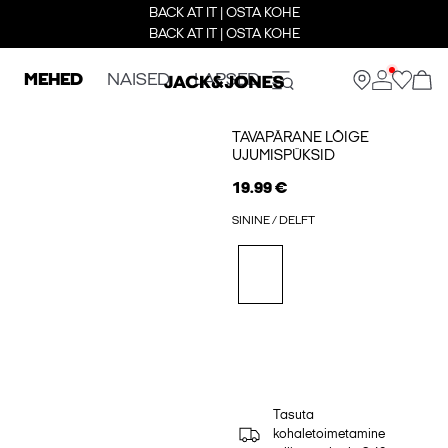
BACK AT IT | OSTA KOHE
BACK AT IT | OSTA KOHE
MEHED
NAISED
LAPSED
TAVAPÄRANE LÕIGE
UJUMISPÜKSID
19.99 €
SININE / DELFT
Tasuta
kohaletoimetamine