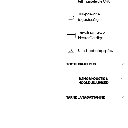
tellimustele üle € 40
100-päevane
tagastusõigus
Turvaline makse
MasterCardiga
Uued tooted iga päev
TOOTE KIRJELDUS
KANGA KOOSTIS &
HOOLDUSJUHISED
TARNE JA TAGASTAMINE