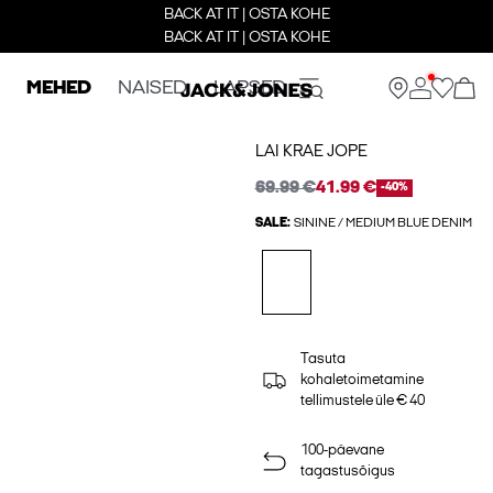
BACK AT IT | OSTA KOHE
BACK AT IT | OSTA KOHE
MEHED
NAISED
LAPSED
LAI KRAE JOPE
69.99 €
41.99 €
-40%
SALE:
SININE / MEDIUM BLUE DENIM
Tasuta
kohaletoimetamine
tellimustele üle € 40
100-päevane
tagastusõigus