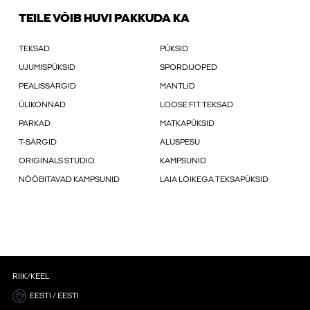
TEILE VÕIB HUVI PAKKUDA KA
TEKSAD
PÜKSID
UJUMISPÜKSID
SPORDIJOPED
PEALISSÄRGID
MANTLID
ÜLIKONNAD
LOOSE FIT TEKSAD
PARKAD
MATKAPÜKSID
T-SÄRGID
ALUSPESU
ORIGINALS STUDIO
KAMPSUNID
NÖÖBITAVAD KAMPSUNID
LAIA LÕIKEGA TEKSAPÜKSID
RIIK/KEEL
EESTI / EESTI