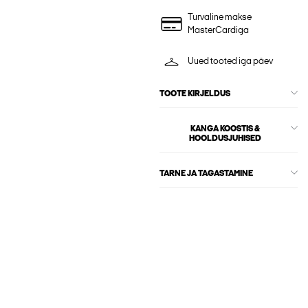
Turvaline makse
MasterCardiga
Uued tooted iga päev
TOOTE KIRJELDUS
KANGA KOOSTIS &
HOOLDUSJUHISED
TARNE JA TAGASTAMINE