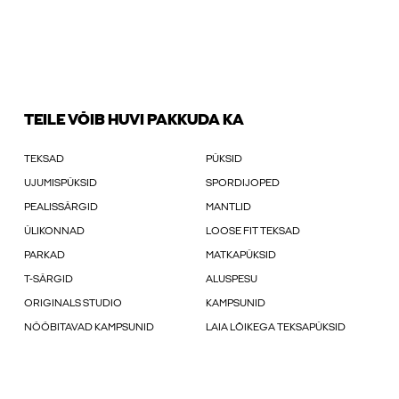
TEILE VÕIB HUVI PAKKUDA KA
TEKSAD
PÜKSID
UJUMISPÜKSID
SPORDIJOPED
PEALISSÄRGID
MANTLID
ÜLIKONNAD
LOOSE FIT TEKSAD
PARKAD
MATKAPÜKSID
T-SÄRGID
ALUSPESU
ORIGINALS STUDIO
KAMPSUNID
NÖÖBITAVAD KAMPSUNID
LAIA LÕIKEGA TEKSAPÜKSID