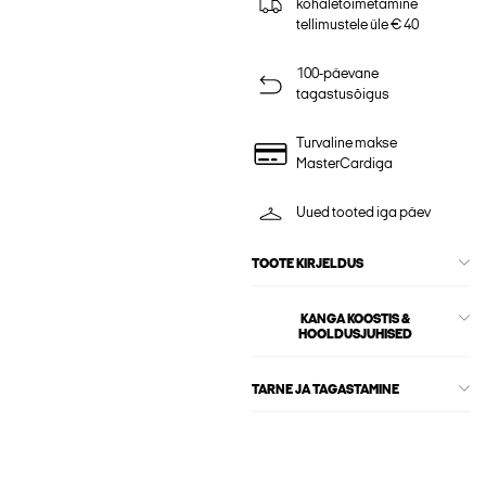
kohaletoimetamine
tellimustele üle € 40
100-päevane
tagastusõigus
Turvaline makse
MasterCardiga
Uued tooted iga päev
TOOTE KIRJELDUS
KANGA KOOSTIS &
HOOLDUSJUHISED
TARNE JA TAGASTAMINE