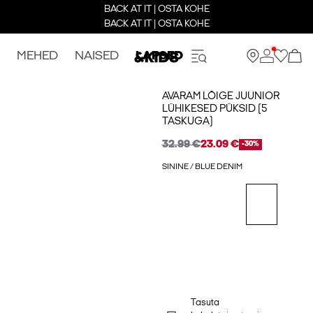
BACK AT IT | OSTA KOHE
BACK AT IT | OSTA KOHE
MEHED
NAISED
LAPSED
AVARAM LÕIGE JUUNIOR
LÜHIKESED PÜKSID (5
TASKUGA)
32.99 €
23.09 €
-30%
SININE / BLUE DENIM
Tasuta