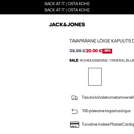
BACK AT IT | OSTA KOHE
BACK AT IT | OSTA KOHE
TAVAPÄRANE LÕIGE KAPUUTS 
39.99 €
20.00 €
-50%
SALE:
ROHEKASSININE / MINERAL BLU
Tasuta kohaletoimetamine tell
100-päevane tagastusõigus
Turvaline makse MasterCardi