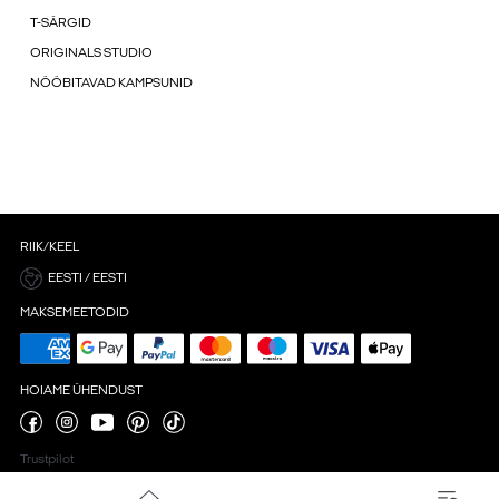
T-SÄRGID
ORIGINALS STUDIO
NÖÖBITAVAD KAMPSUNID
RIIK/KEEL
EESTI / EESTI
MAKSEMEETODID
HOIAME ÜHENDUST
Trustpilot