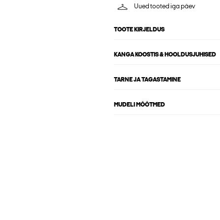
Uued tooted iga päev
TOOTE KIRJELDUS
KANGA KOOSTIS & HOOLDUSJUHISED
TARNE JA TAGASTAMINE
MUDELI MÕÕTMED