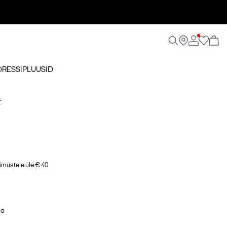
DRESSIPLUUSID
E
imustele üle € 40
ga