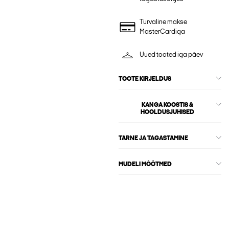
Turvaline makse
MasterCardiga
Uued tooted iga päev
TOOTE KIRJELDUS
KANGA KOOSTIS &
HOOLDUSJUHISED
TARNE JA TAGASTAMINE
MUDELI MÕÕTMED