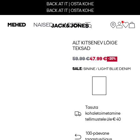
BACK AT IT | OSTA KOHE
BACK AT IT | OSTA KOHE
MEHED
NAISED
LAPSED
ALT KITSENEV LÕIGE
TEKSAD
59.99 €
47.99 €
-20%
SALE:
SININE / LIGHT BLUE DENIM
Tasuta
kohaletoimetamine
tellimustele üle € 40
100-päevane
tagastusõigus