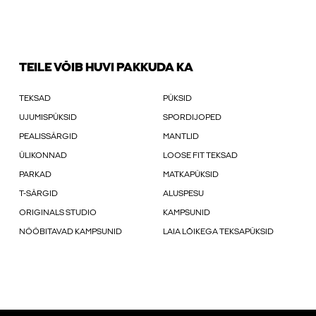
TEILE VÕIB HUVI PAKKUDA KA
TEKSAD
PÜKSID
UJUMISPÜKSID
SPORDIJOPED
PEALISSÄRGID
MANTLID
ÜLIKONNAD
LOOSE FIT TEKSAD
PARKAD
MATKAPÜKSID
T-SÄRGID
ALUSPESU
ORIGINALS STUDIO
KAMPSUNID
NÖÖBITAVAD KAMPSUNID
LAIA LÕIKEGA TEKSAPÜKSID