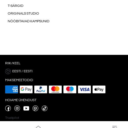
T-SÄRGID
ORIGINALS STUDIO
NÖÖBITAVAD KAMPSUNID
RIIK/KEEL
EESTI / EESTI
MAKSEMEETODID
HOIAME ÜHENDUST
Trustpilot