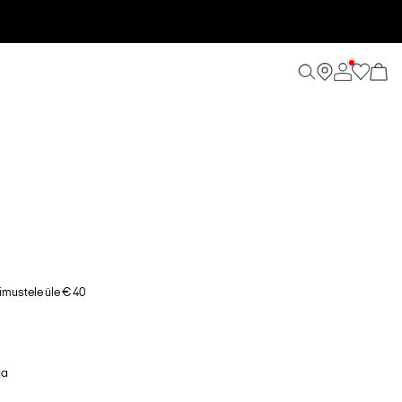
imustele üle € 40
ga