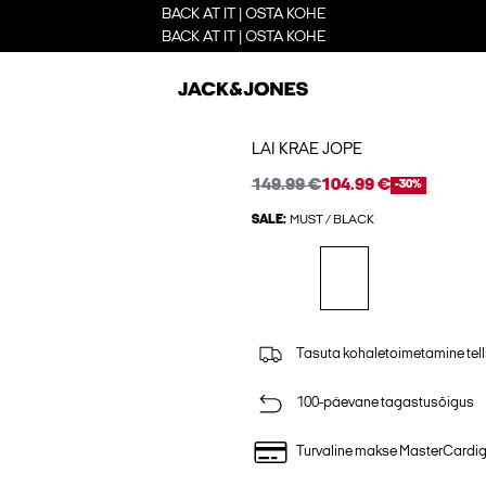
BACK AT IT | OSTA KOHE
BACK AT IT | OSTA KOHE
LAI KRAE JOPE
149.99 €
104.99 €
-30%
SALE:
MUST / BLACK
Tasuta kohaletoimetamine tell
100-päevane tagastusõigus
Turvaline makse MasterCardi