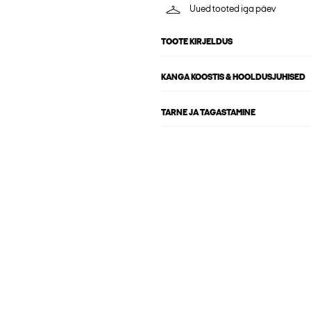
Uued tooted iga päev
TOOTE KIRJELDUS
KANGA KOOSTIS & HOOLDUSJUHISED
TARNE JA TAGASTAMINE