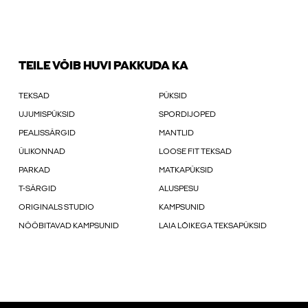
TEILE VÕIB HUVI PAKKUDA KA
TEKSAD
PÜKSID
UJUMISPÜKSID
SPORDIJOPED
PEALISSÄRGID
MANTLID
ÜLIKONNAD
LOOSE FIT TEKSAD
PARKAD
MATKAPÜKSID
T-SÄRGID
ALUSPESU
ORIGINALS STUDIO
KAMPSUNID
NÖÖBITAVAD KAMPSUNID
LAIA LÕIKEGA TEKSAPÜKSID