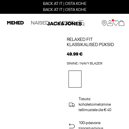
BACK AT IT | OSTA KOHE
BACK AT IT | OSTA KOHE
MEHED
NAISED
LAPSED
RELAXED FIT
KLASSIKALISED PÜKSID
49.99 €
SININE / NAVY BLAZER
Tasuta
kohaletoimetamine
tellimustele üle € 40
100-päevane
tagastusõigus