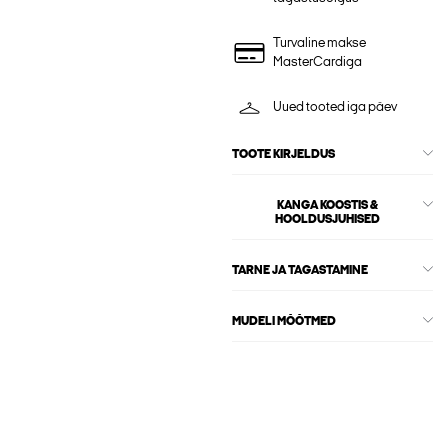
Turvaline makse
MasterCardiga
Uued tooted iga päev
TOOTE KIRJELDUS
KANGA KOOSTIS &
HOOLDUSJUHISED
TARNE JA TAGASTAMINE
MUDELI MÕÕTMED