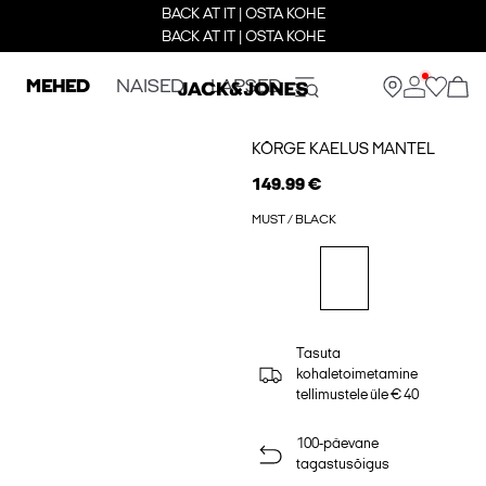
BACK AT IT | OSTA KOHE
BACK AT IT | OSTA KOHE
MEHED
NAISED
LAPSED
KÕRGE KAELUS MANTEL
149.99 €
MUST / BLACK
Tasuta
kohaletoimetamine
tellimustele üle € 40
100-päevane
tagastusõigus