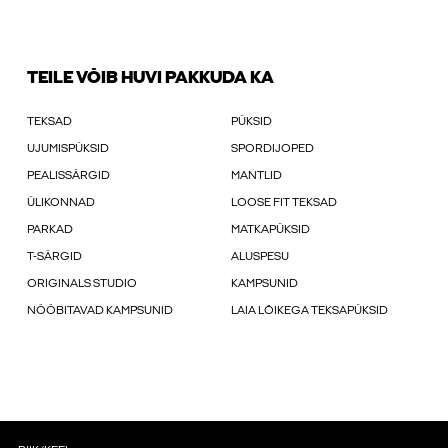
TEILE VÕIB HUVI PAKKUDA KA
TEKSAD
PÜKSID
UJUMISPÜKSID
SPORDIJOPED
PEALISSÄRGID
MANTLID
ÜLIKONNAD
LOOSE FIT TEKSAD
PARKAD
MATKAPÜKSID
T-SÄRGID
ALUSPESU
ORIGINALS STUDIO
KAMPSUNID
NÖÖBITAVAD KAMPSUNID
LAIA LÕIKEGA TEKSAPÜKSID