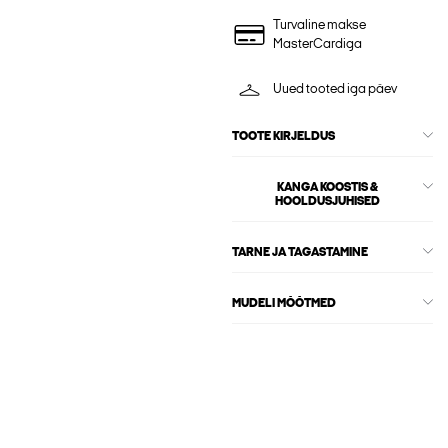
Turvaline makse
MasterCardiga
Uued tooted iga päev
TOOTE KIRJELDUS
KANGA KOOSTIS &
HOOLDUSJUHISED
TARNE JA TAGASTAMINE
MUDELI MÕÕTMED