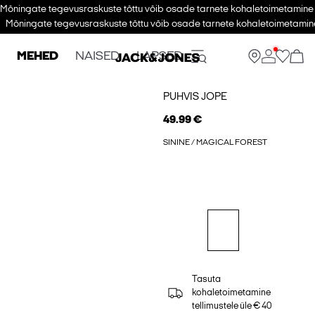
Mõningate tegevusraskuste tõttu võib osade tarnete kohaletoimetamine v
Mõningate tegevusraskuste tõttu võib osade tarnete kohaletoimetamine
MEHED
NAISED
LAPSED
PUHVIS JOPE
49.99 €
SININE / MAGICAL FOREST
Tasuta
kohaletoimetamine
tellimustele üle € 40