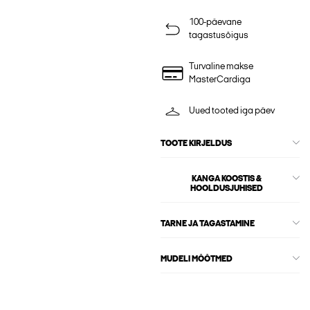
100-päevane
tagastusõigus
Turvaline makse
MasterCardiga
Uued tooted iga päev
TOOTE KIRJELDUS
KANGA KOOSTIS &
HOOLDUSJUHISED
TARNE JA TAGASTAMINE
MUDELI MÕÕTMED