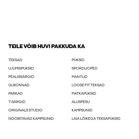
TEILE VÕIB HUVI PAKKUDA KA
TEKSAD
PÜKSID
UJUMISPÜKSID
SPORDIJOPED
PEALISSÄRGID
MANTLID
ÜLIKONNAD
LOOSE FIT TEKSAD
PARKAD
MATKAPÜKSID
T-SÄRGID
ALUSPESU
ORIGINALS STUDIO
KAMPSUNID
NÖÖBITAVAD KAMPSUNID
LAIA LÕIKEGA TEKSAPÜKSID