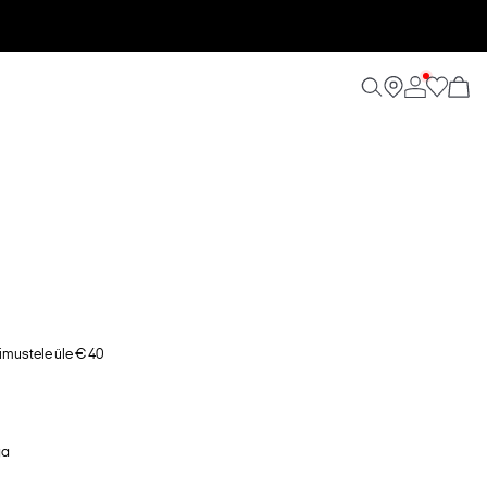
imustele üle € 40
ga