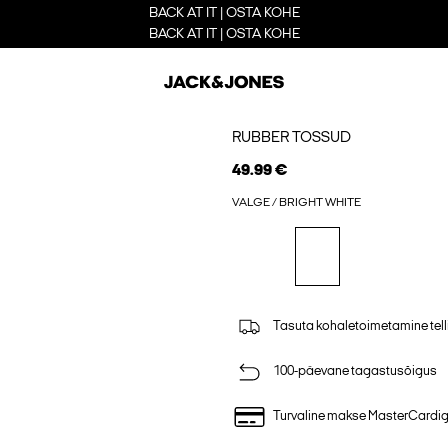
BACK AT IT | OSTA KOHE
BACK AT IT | OSTA KOHE
RUBBER TOSSUD
49.99 €
VALGE / BRIGHT WHITE
Tasuta kohaletoimetamine tell
100-päevane tagastusõigus
Turvaline makse MasterCardi