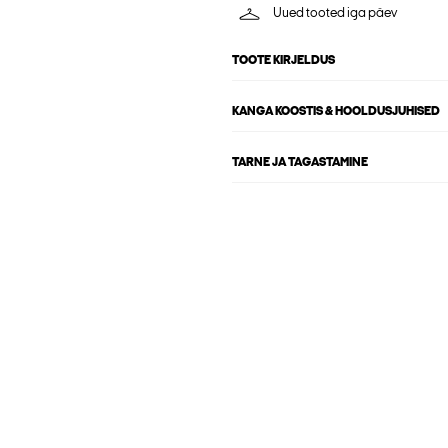
Uued tooted iga päev
TOOTE KIRJELDUS
KANGA KOOSTIS & HOOLDUSJUHISED
TARNE JA TAGASTAMINE