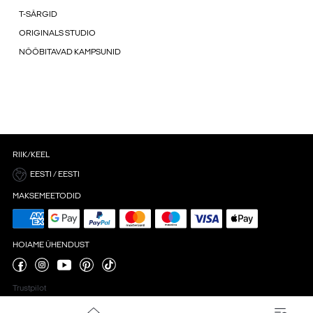
T-SÄRGID
ORIGINALS STUDIO
NÖÖBITAVAD KAMPSUNID
RIIK/KEEL
EESTI / EESTI
MAKSEMEETODID
HOIAME ÜHENDUST
Trustpilot