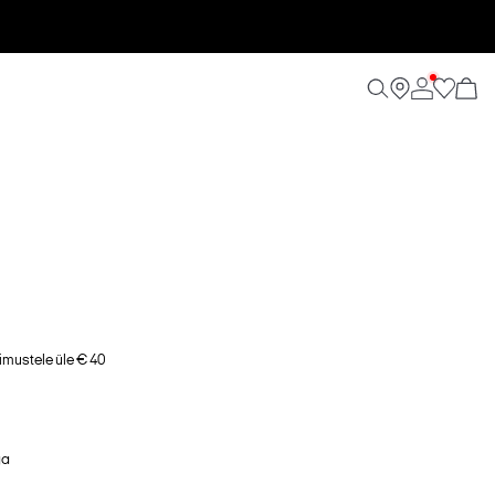
imustele üle € 40
ga