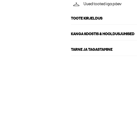
Uued tooted iga päev
TOOTE KIRJELDUS
KANGA KOOSTIS & HOOLDUSJUHISED
TARNE JA TAGASTAMINE