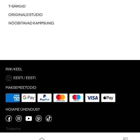
T-SÄRGID
ORIGINALS STUDIO
NÖÖBITAVAD KAMPSUNID
RIIK/KEEL
EESTI / EESTI
MAKSEMEETODID
HOIAME ÜHENDUST
Trustpilot