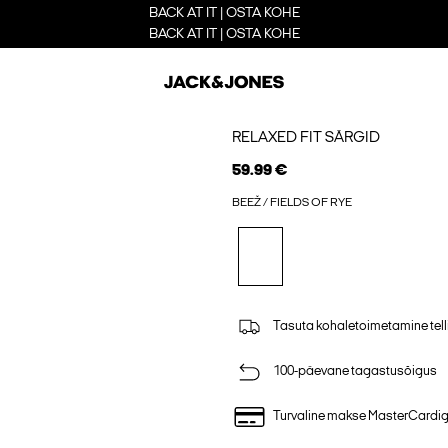
BACK AT IT | OSTA KOHE
BACK AT IT | OSTA KOHE
RELAXED FIT SÄRGID
59.99 €
BEEŽ / FIELDS OF RYE
Tasuta kohaletoimetamine tell
100-päevane tagastusõigus
Turvaline makse MasterCardi