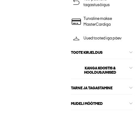
tagastusõigus
Turvaline makse
MasterCardiga
Uued tooted iga päev
TOOTE KIRJELDUS
KANGA KOOSTIS &
HOOLDUSJUHISED
TARNE JA TAGASTAMINE
MUDELI MÕÕTMED