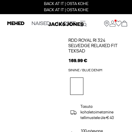
BACK AT IT | OSTA KOHE
BACK AT IT | OSTA KOHE
MEHED
NAISED
LAPSED
RDD ROYAL RI 324
SELVEDGE RELAXED FIT
TEKSAD
169.99 €
SININE / BLUE DENIM
Tasuta
kohaletoimetamine
tellimustele üle € 40
100-päevane