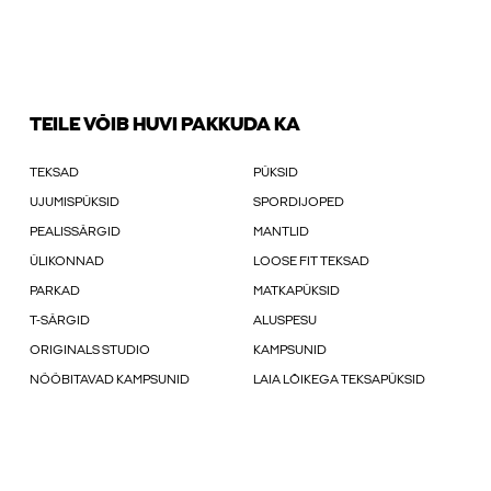
TEILE VÕIB HUVI PAKKUDA KA
TEKSAD
PÜKSID
UJUMISPÜKSID
SPORDIJOPED
PEALISSÄRGID
MANTLID
ÜLIKONNAD
LOOSE FIT TEKSAD
PARKAD
MATKAPÜKSID
T-SÄRGID
ALUSPESU
ORIGINALS STUDIO
KAMPSUNID
NÖÖBITAVAD KAMPSUNID
LAIA LÕIKEGA TEKSAPÜKSID