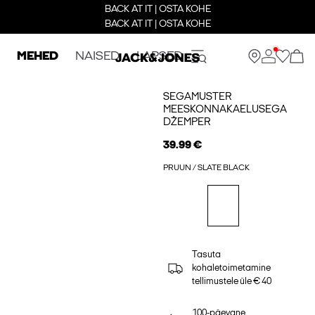
BACK AT IT | OSTA KOHE
BACK AT IT | OSTA KOHE
MEHED
NAISED
LAPSED
SEGAMUSTER
MEESKONNAKAELUSEGA
DŽEMPER
39.99 €
PRUUN / SLATE BLACK
Tasuta
kohaletoimetamine
tellimustele üle € 40
100-päevane