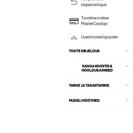
tagastusõigus
Turvaline makse
MasterCardiga
Uued tooted iga päev
TOOTE KIRJELDUS
KANGA KOOSTIS &
HOOLDUSJUHISED
TARNE JA TAGASTAMINE
MUDELI MÕÕTMED