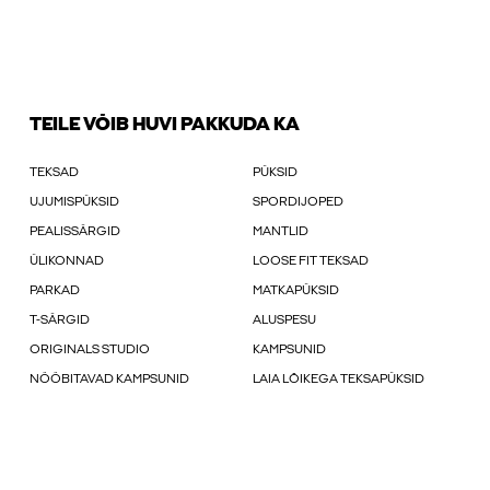
TEILE VÕIB HUVI PAKKUDA KA
TEKSAD
PÜKSID
UJUMISPÜKSID
SPORDIJOPED
PEALISSÄRGID
MANTLID
ÜLIKONNAD
LOOSE FIT TEKSAD
PARKAD
MATKAPÜKSID
T-SÄRGID
ALUSPESU
ORIGINALS STUDIO
KAMPSUNID
NÖÖBITAVAD KAMPSUNID
LAIA LÕIKEGA TEKSAPÜKSID