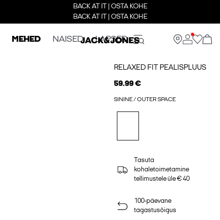
BACK AT IT | OSTA KOHE
BACK AT IT | OSTA KOHE
MEHED
NAISED
LAPSED
RELAXED FIT PEALISPLUUS
59.99 €
SININE / OUTER SPACE
Tasuta
kohaletoimetamine
tellimustele üle € 40
100-päevane
tagastusõigus