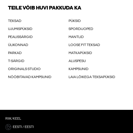
TEILE VÕIB HUVI PAKKUDA KA
TEKSAD
PÜKSID
UJUMISPÜKSID
SPORDIJOPED
PEALISSÄRGID
MANTLID
ÜLIKONNAD
LOOSE FIT TEKSAD
PARKAD
MATKAPÜKSID
T-SÄRGID
ALUSPESU
ORIGINALS STUDIO
KAMPSUNID
NÖÖBITAVAD KAMPSUNID
LAIA LÕIKEGA TEKSAPÜKSID
RIIK/KEEL
EESTI / EESTI