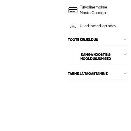
Turvaline makse
MasterCardiga
Uued tooted iga päev
TOOTE KIRJELDUS
KANGA KOOSTIS &
HOOLDUSJUHISED
TARNE JA TAGASTAMINE