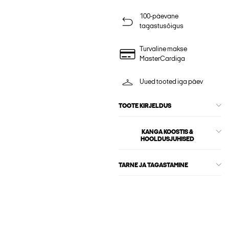
100-päevane
tagastusõigus
Turvaline makse
MasterCardiga
Uued tooted iga päev
TOOTE KIRJELDUS
KANGA KOOSTIS &
HOOLDUSJUHISED
TARNE JA TAGASTAMINE