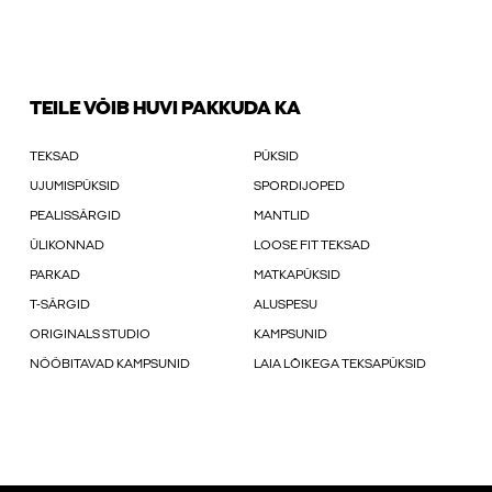
TEILE VÕIB HUVI PAKKUDA KA
TEKSAD
PÜKSID
UJUMISPÜKSID
SPORDIJOPED
PEALISSÄRGID
MANTLID
ÜLIKONNAD
LOOSE FIT TEKSAD
PARKAD
MATKAPÜKSID
T-SÄRGID
ALUSPESU
ORIGINALS STUDIO
KAMPSUNID
NÖÖBITAVAD KAMPSUNID
LAIA LÕIKEGA TEKSAPÜKSID