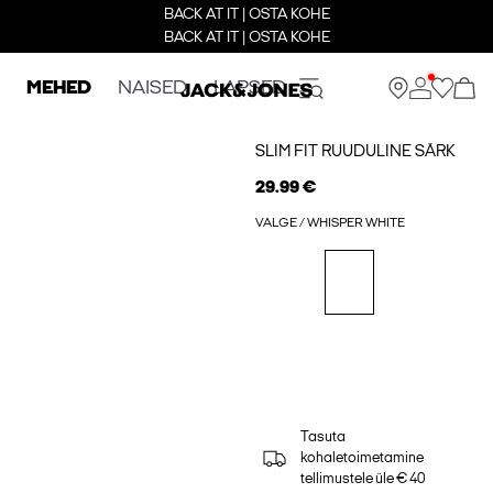
BACK AT IT | OSTA KOHE
BACK AT IT | OSTA KOHE
MEHED
NAISED
LAPSED
SLIM FIT RUUDULINE SÄRK
29.99 €
VALGE / WHISPER WHITE
Tasuta
kohaletoimetamine
tellimustele üle € 40