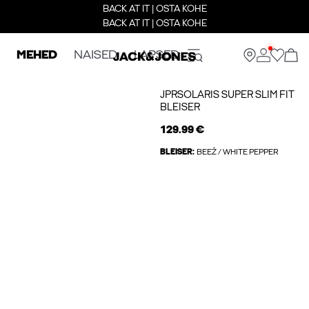
BACK AT IT | OSTA KOHE
BACK AT IT | OSTA KOHE
MEHED
NAISED
LAPSED
JPRSOLARIS SUPER SLIM FIT
BLEISER
129.99 €
BLEISER:
BEEŽ / WHITE PEPPER