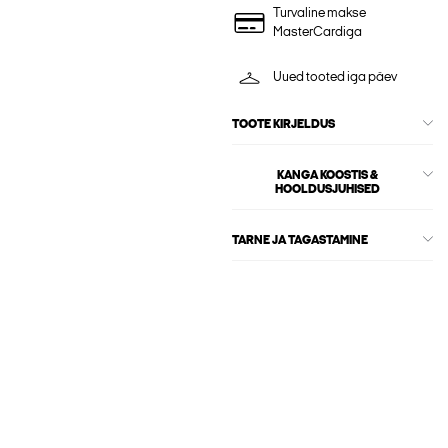
Turvaline makse
MasterCardiga
Uued tooted iga päev
TOOTE KIRJELDUS
KANGA KOOSTIS &
HOOLDUSJUHISED
TARNE JA TAGASTAMINE