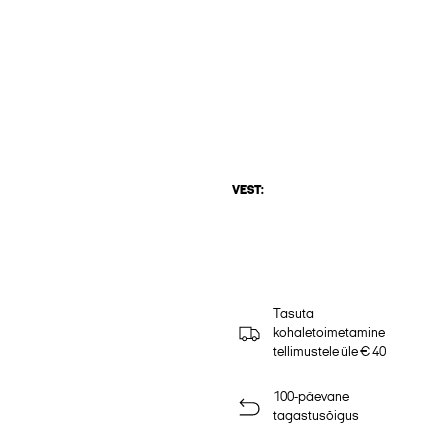
VEST:
Tasuta
kohaletoimetamine
tellimustele üle € 40
100-päevane
tagastusõigus