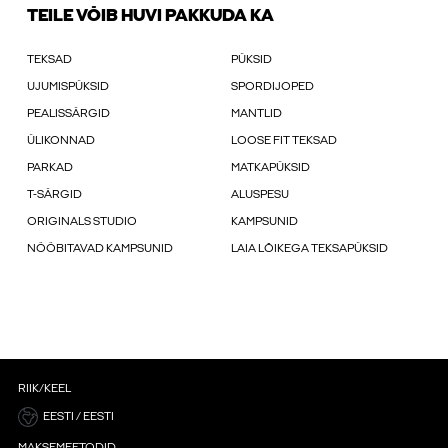
TEILE VÕIB HUVI PAKKUDA KA
TEKSAD
PÜKSID
UJUMISPÜKSID
SPORDIJOPED
PEALISSÄRGID
MANTLID
ÜLIKONNAD
LOOSE FIT TEKSAD
PARKAD
MATKAPÜKSID
T-SÄRGID
ALUSPESU
ORIGINALS STUDIO
KAMPSUNID
NÖÖBITAVAD KAMPSUNID
LAIA LÕIKEGA TEKSAPÜKSID
RIIK/KEEL
EESTI / EESTI