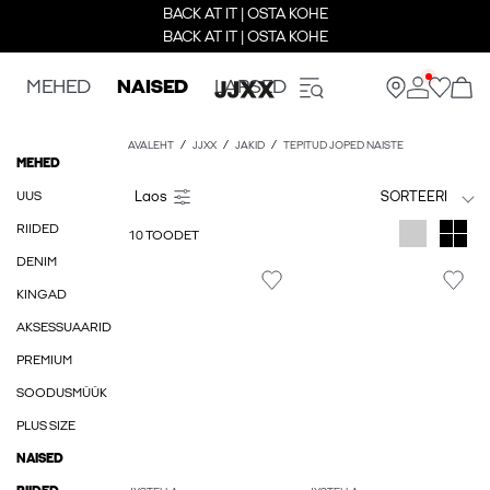
BACK AT IT | OSTA KOHE
BACK AT IT | OSTA KOHE
MEHED
NAISED
LAPSED
AVALEHT
JJXX
JAKID
TEPITUD JOPED NAISTE
MEHED
UUS
SORTEERI
RIIDED
10 TOODET
DENIM
KINGAD
AKSESSUAARID
PREMIUM
SOODUSMÜÜK
PLUS SIZE
NAISED