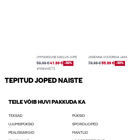
ÜMMARGUNE KAELUS JOPE
JXSIENNA VOODRIGA JAKK
59.99 €
41.99 €
-30%
79.99 €
55.99 €
-30%
Värvid (1)
TEPITUD JOPED NAISTE
TEILE VÕIB HUVI PAKKUDA KA
TEKSAD
PÜKSID
UJUMISPÜKSID
SPORDIJOPED
PEALISSÄRGID
MANTLID