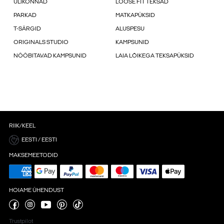
ÜLIKONNAD
LOOSE FIT TEKSAD
PARKAD
MATKAPÜKSID
T-SÄRGID
ALUSPESU
ORIGINALS STUDIO
KAMPSUNID
NÖÖBITAVAD KAMPSUNID
LAIA LÕIKEGA TEKSAPÜKSID
RIIK/KEEL
EESTI / EESTI
MAKSEMEETODID
HOIAME ÜHENDUST
Trustpilot