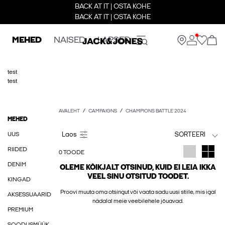
BACK AT IT | OSTA KOHE
BACK AT IT | OSTA KOHE
MEHED
NAISED
LAPSED
test
test
AVALEHT
CAMPAIGNS
CHAMPIONS BATTLE 2024
MEHED
UUS
SORTEERI
RIIDED
0 TOODE
DENIM
OLEME KÕIKJALT OTSINUD, KUID EI LEIA IKKA
VEEL SINU OTSITUD TOODET.
KINGAD
Proovi muuta oma otsingut või vaata sadu uusi stiile, mis igal
AKSESSUAARID
nädalal meie veebilehele jõuavad.
PREMIUM