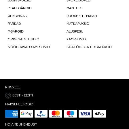
UJUMISPÜKSID
SPORDIJOPED
PEALISSÄRGID
MANTLID
ÜLIKONNAD
LOOSE FIT TEKSAD
PARKAD
MATKAPÜKSID
T-SÄRGID
ALUSPESU
ORIGINALS STUDIO
KAMPSUNID
NÖÖBITAVAD KAMPSUNID
LAIA LÕIKEGA TEKSAPÜKSID
RIIK/KEEL
EESTI / EESTI
MAKSEMEETODID
HOIAME ÜHENDUST