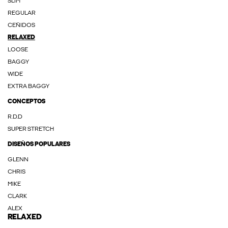
SLIM
REGULAR
CEÑIDOS
RELAXED
LOOSE
BAGGY
WIDE
EXTRA BAGGY
CONCEPTOS
R.D.D
SUPER STRETCH
DISEÑOS POPULARES
GLENN
CHRIS
MIKE
CLARK
ALEX
RELAXED