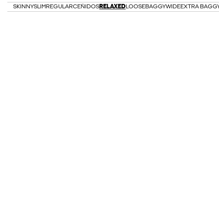
SKINNY
SLIM
REGULAR
CEÑIDOS
RELAXED
LOOSE
BAGGY
WIDE
EXTRA BAGG