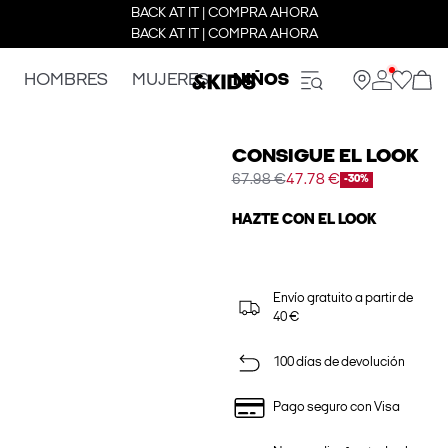
BACK AT IT | COMPRA AHORA
BACK AT IT | COMPRA AHORA
HOMBRES
MUJERES
NIÑOS
CONSIGUE EL LOOK
67.98 €
47.78 €
-30%
HAZTE CON EL LOOK
Envío gratuito a partir de
40 €
100 días de devolución
Pago seguro con Visa