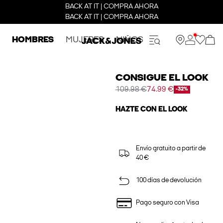
BACK AT IT | COMPRA AHORA
BACK AT IT | COMPRA AHORA
HOMBRES
MUJERES
NIÑOS
CONSIGUE EL LOOK
109.98 €
74.99 €
-32%
HAZTE CON EL LOOK
Envío gratuito a partir de
40 €
100 días de devolución
Pago seguro con Visa