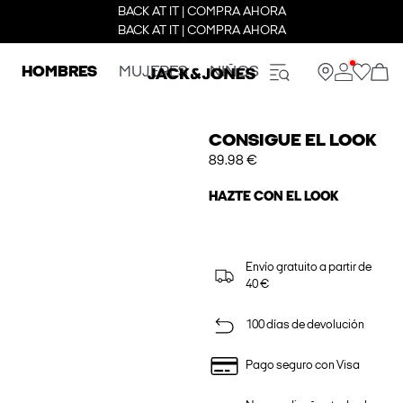
BACK AT IT | COMPRA AHORA
BACK AT IT | COMPRA AHORA
HOMBRES
MUJERES
NIÑOS
CONSIGUE EL LOOK
89.98 €
HAZTE CON EL LOOK
Envío gratuito a partir de
40 €
100 días de devolución
Pago seguro con Visa