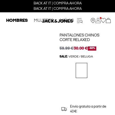
BACK AT IT | COMPRA AHORA
BACK AT IT | COMPRA AHORA
HOMBRES
MUJERES
NIÑOS
PANTALONES CHINOS
CORTE RELAXED
59.99 €
30.00 €
-50%
SALE:
VERDE / BELUGA
Envío gratuito a partir de
40 €