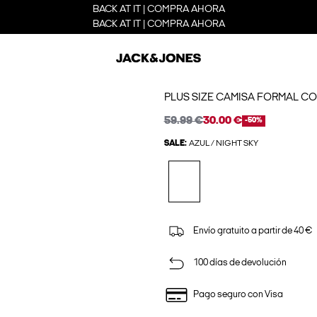
BACK AT IT | COMPRA AHORA
BACK AT IT | COMPRA AHORA
PLUS SIZE CAMISA FORMAL CO
59.99 €
30.00 €
-50%
SALE:
AZUL / NIGHT SKY
Envío gratuito a partir de 40 €
100 días de devolución
Pago seguro con Visa