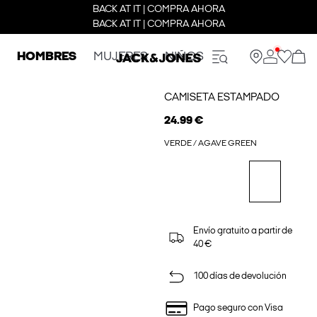
BACK AT IT | COMPRA AHORA
BACK AT IT | COMPRA AHORA
HOMBRES
MUJERES
NIÑOS
CAMISETA ESTAMPADO
24.99 €
VERDE / AGAVE GREEN
Envío gratuito a partir de
40 €
100 días de devolución
Pago seguro con Visa