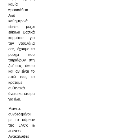
καμία
προσπάθεια.
Από
καθημερινά
denim μέχρι
εύκολα βασικά
κομμάτια για
την ντουλάπα
σας, έχουμε τα
ρούχα που
ταιριάζουν στη
ζωή σας - όποιο
και αν είναι το
στυλ σας, τα
κρατάμε
αυθεντικά,
άνετα και έτοιμα
για όλα.
Μείνετε
συνδεδεμένοι
με το σύμπαν
της JACK &
JONES.
Ανακαλύψτε