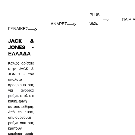
PLUS
ΠΑΙΔΙ
SIZE
ΑΝΔΡΕΣ
ΓΥΝΑΙΚΕΣ
JACK &
JONES -
ΕΛΛΆΔΑ
Καλώς ορίσατε
στην JACK &
JONES - τον
απόλυτο
προορισμό σας
για
ανδρικά
ρούχα
, στυλ και
καθημερινή
αυτοπεποίθηση.
Από το 1990,
δημιουργούμε
ρούχα που σας
κρατούν
κομψούς χωρίς