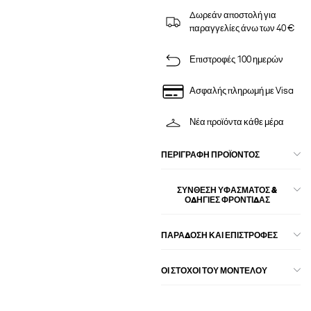
Δωρεάν αποστολή για
παραγγελίες άνω των 40 €
Επιστροφές 100 ημερών
Ασφαλής πληρωμή με Visa
Νέα προϊόντα κάθε μέρα
ΠΕΡΙΓΡΑΦΉ ΠΡΟΪΌΝΤΟΣ
ΣΎΝΘΕΣΗ ΥΦΆΣΜΑΤΟΣ &
ΟΔΗΓΊΕΣ ΦΡΟΝΤΊΔΑΣ
ΠΑΡΑΔΟΣΗ ΚΑΙ ΕΠΙΣΤΡΟΦΕΣ
ΟΙ ΣΤΌΧΟΙ ΤΟΥ ΜΟΝΤΈΛΟΥ