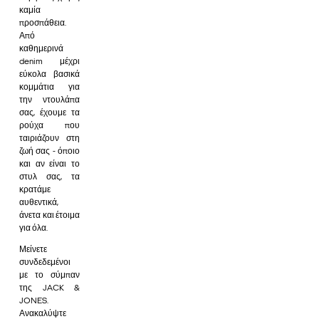
καμία
προσπάθεια.
Από
καθημερινά
denim μέχρι
εύκολα βασικά
κομμάτια για
την ντουλάπα
σας, έχουμε τα
ρούχα που
ταιριάζουν στη
ζωή σας - όποιο
και αν είναι το
στυλ σας, τα
κρατάμε
αυθεντικά,
άνετα και έτοιμα
για όλα.
Μείνετε
συνδεδεμένοι
με το σύμπαν
της JACK &
JONES.
Ανακαλύψτε