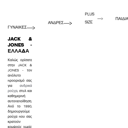
PLUS
ΠΑΙΔΙ
SIZE
ΑΝΔΡΕΣ
ΓΥΝΑΙΚΕΣ
JACK &
JONES -
ΕΛΛΆΔΑ
Καλώς ορίσατε
στην JACK &
JONES - τον
απόλυτο
προορισμό σας
για
ανδρικά
ρούχα
, στυλ και
καθημερινή
αυτοπεποίθηση.
Από το 1990,
δημιουργούμε
ρούχα που σας
κρατούν
κομψούς χωρίς