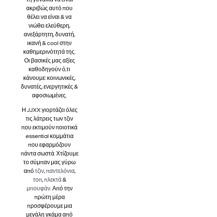
τη γυναίκα να είναι
ακριβώς αυτό που
θέλει να είναι & να
νιώθει ελεύθερη,
ανεξάρτητη, δυνατή,
ικανή & cool στην
καθημερινότητά της.
Οι βασικές μας αξίες
καθοδηγούν ό,τι
κάνουμε: κοινωνικές,
δυνατές, ενεργητικές &
αφοσιωμένες.
Η JJXX γιορτάζει όλες
τις λάτρεις των τζιν
που εκτιμούν ποιοτικά
essential κομμάτια
που εφαρμόζουν
πάντα σωστά. Χτίζουμε
το σύμπαν μας γύρω
από
τζιν
,
παντελόνια
,
τοπ
,
πλεκτά
&
μπουφάν
. Από την
πρώτη μέρα
προσφέρουμε μια
μεγάλη γκάμα από