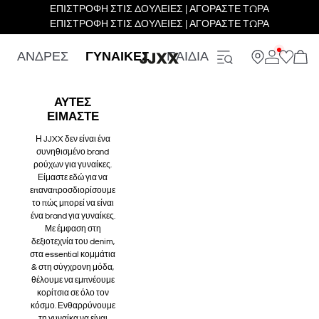
ΕΠΙΣΤΡΟΦΗ ΣΤΙΣ ΔΟΥΛΕΙΕΣ | ΑΓΟΡΑΣΤΕ ΤΩΡΑ
ΕΠΙΣΤΡΟΦΗ ΣΤΙΣ ΔΟΥΛΕΙΕΣ | ΑΓΟΡΑΣΤΕ ΤΩΡΑ
ΑΝΔΡΕΣ
ΓΥΝΑΙΚΕΣ
ΠΑΙΔΙΑ
ΑΥΤΕΣ
ΕΙΜΑΣΤΕ
Η JJXX δεν είναι ένα
συνηθισμένο brand
ρούχων για γυναίκες.
Είμαστε εδώ για να
επαναπροσδιορίσουμε
το πώς μπορεί να είναι
ένα brand για γυναίκες.
Με έμφαση στη
δεξιοτεχνία του denim,
στα essential κομμάτια
& στη σύγχρονη μόδα,
θέλουμε να εμπνέουμε
κορίτσια σε όλο τον
κόσμο. Ενθαρρύνουμε