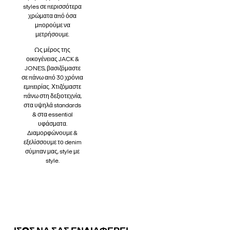
styles σε περισσότερα
χρώματα από όσα
μπορούμε να
μετρήσουμε.
Ως μέρος της
οικογένειας JACK &
JONES, βασιζόμαστε
σε πάνω από 30 χρόνια
εμπειρίας. Χτιζόμαστε
πάνω στη δεξιοτεχνία,
στα υψηλά standards
& στα essential
υφάσματα.
Διαμορφώνουμε &
εξελίσσουμε το denim
σύμπαν μας, style με
style.