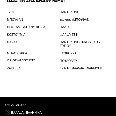
ΙΣΩΣ ΝΑ ΣΑΣ ΕΝΔΙΑΦΕΡΕΙ
ΤΖΙΝ
ΠΑΝΤΕΛΟΝΙ
ΜΠΟΥΦΑΝ
BOMBER ΜΠΟΥΦΆΝ
ΠΟΥΚΑΜΙΣΑ-ΠΑΝΩΦΟΡΙΑ
ΠΑΛΤΑ
ΚΟΣΤΟΎΜΙΑ
ΦΑΡΔΎ ΤΖΙΝ
ΠΑΡΚΑ
ΠΑΝΤΕΛΌΝΙ ΣΤΡΑΤΙΩΤΙΚΟΎ
ΤΎΠΟΥ
ΜΠΛΟΥΖΆΚΙΑ
ΕΣΏΡΟΥΧΑ
ORIGINALS STUDIO
ΠΟΥΛΟΒΕΡ
ΖΑΚΕΤΕΣ
ΤΖΙΝ ΜΕ ΦΑΡΔΙΑ ΕΦΑΡΜΟΓΗ
ΧΏΡΑ/ΓΛΏΣΣΑ
ΕΛΛΆΔΑ / ΕΛΛΗΝΙΚΆ