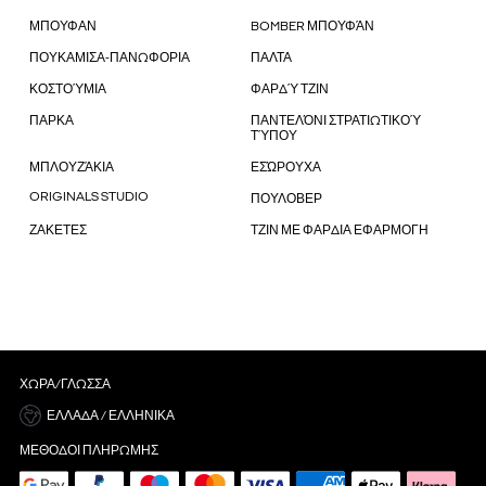
ΜΠΟΥΦΑΝ
BOMBER ΜΠΟΥΦΆΝ
ΠΟΥΚΑΜΙΣΑ-ΠΑΝΩΦΟΡΙΑ
ΠΑΛΤΑ
ΚΟΣΤΟΎΜΙΑ
ΦΑΡΔΎ ΤΖΙΝ
ΠΑΡΚΑ
ΠΑΝΤΕΛΌΝΙ ΣΤΡΑΤΙΩΤΙΚΟΎ
ΤΎΠΟΥ
ΜΠΛΟΥΖΆΚΙΑ
ΕΣΏΡΟΥΧΑ
ORIGINALS STUDIO
ΠΟΥΛΟΒΕΡ
ΖΑΚΕΤΕΣ
ΤΖΙΝ ΜΕ ΦΑΡΔΙΑ ΕΦΑΡΜΟΓΗ
ΧΏΡΑ/ΓΛΏΣΣΑ
ΕΛΛΆΔΑ / ΕΛΛΗΝΙΚΆ
ΜΈΘΟΔΟΙ ΠΛΗΡΩΜΉΣ