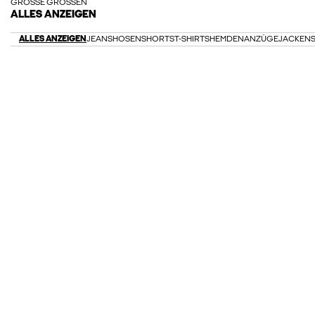
GROSSE GRÖSSEN
ALLES ANZEIGEN
ALLES ANZEIGEN
JEANS
HOSEN
SHORTS
T-SHIRTS
HEMDEN
ANZÜGE
JACKEN