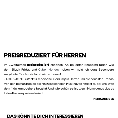
PREISREDUZIERT FÜR HERREN
Im Zweifelsfall
preisreduziert
shoppen! An beliebten Shopping-Tagen wie
dem Black Friday und
Cyber Monday
haben wir natürlich ganz Besondere
Angebote. Es lohnt sich vorbeizuschauen!
JACK & JONES steht für modische Kleidung für Herren und die neuesten Trends.
Von den besten Basics bis hin zu saisonalen Must-haves findest du bei uns, was
dein Männermodeherz begehrt. Und wie schön es ist, wenn Mann genau das zu
tollen Preisen preisreduziert
MEHR ANZEIGEN
DAS KÖNNTE DICH INTERESSIEREN