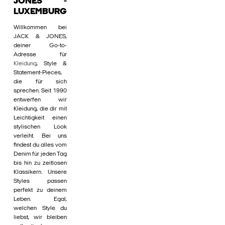
JONES -
LUXEMBURG
Willkommen bei
JACK & JONES,
deiner Go-to-
Adresse für
Kleidung
, Style &
Statement-Pieces,
die für sich
sprechen. Seit 1990
entwerfen wir
Kleidung, die dir mit
Leichtigkeit einen
stylischen Look
verleiht. Bei uns
findest du alles vom
Denim für jeden Tag
bis hin zu zeitlosen
Klassikern. Unsere
Styles passen
perfekt zu deinem
Leben. Egal,
welchen Style du
liebst, wir bleiben