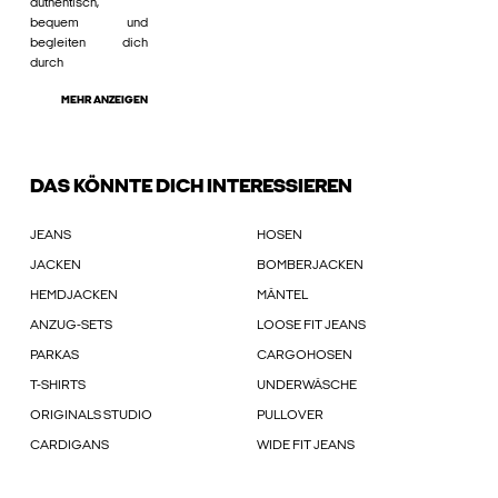
authentisch,
bequem und
begleiten dich
durch
MEHR ANZEIGEN
DAS KÖNNTE DICH INTERESSIEREN
JEANS
HOSEN
JACKEN
BOMBERJACKEN
HEMDJACKEN
MÄNTEL
ANZUG-SETS
LOOSE FIT JEANS
PARKAS
CARGOHOSEN
T-SHIRTS
UNDERWÄSCHE
ORIGINALS STUDIO
PULLOVER
CARDIGANS
WIDE FIT JEANS