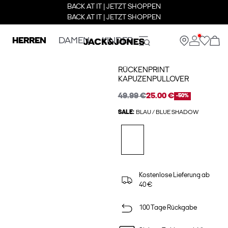
BACK AT IT | JETZT SHOPPEN
BACK AT IT | JETZT SHOPPEN
HERREN
DAMEN
KINDER
RÜCKENPRINT
KAPUZENPULLOVER
49.99 €
25.00 €
-50%
SALE:
BLAU / BLUE SHADOW
Kostenlose Lieferung ab
40 €
100 Tage Rückgabe