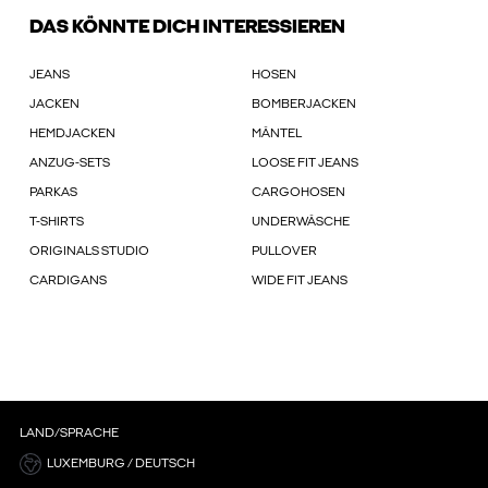
DAS KÖNNTE DICH INTERESSIEREN
JEANS
HOSEN
JACKEN
BOMBERJACKEN
HEMDJACKEN
MÄNTEL
ANZUG-SETS
LOOSE FIT JEANS
PARKAS
CARGOHOSEN
T-SHIRTS
UNDERWÄSCHE
ORIGINALS STUDIO
PULLOVER
CARDIGANS
WIDE FIT JEANS
LAND/SPRACHE
LUXEMBURG / DEUTSCH