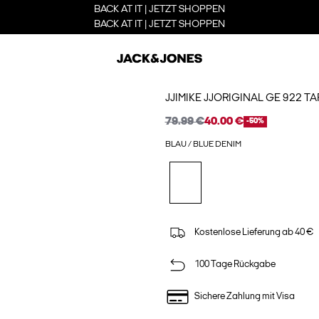
BACK AT IT | JETZT SHOPPEN
BACK AT IT | JETZT SHOPPEN
JJIMIKE JJORIGINAL GE 922 T
79.99 €
40.00 €
-50%
BLAU / BLUE DENIM
Kostenlose Lieferung ab 40 €
100 Tage Rückgabe
Sichere Zahlung mit Visa