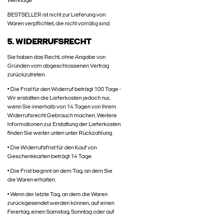
Werktage
BESTSELLER ist nicht zur Lieferung von
Waren verpflichtet, die nicht vorrätig sind.
5. WIDERRUFSRECHT
Sie haben das Recht, ohne Angabe von
Gründen vom abgeschlossenen Vertrag
zurückzutreten.
• Die Frist für den Widerruf beträgt 100 Tage -
Wir erstatten die Lieferkosten jedoch nur,
wenn Sie innerhalb von 14 Tagen von Ihrem
Widerrufsrecht Gebrauch machen. Weitere
Informationen zur Erstattung der Lieferkosten
finden Sie weiter unten unter Rückzahlung.
• Die Widerrufsfrist für den Kauf von
Geschenkkarten beträgt 14 Tage.
• Die Frist beginnt an dem Tag, an dem Sie
die Waren erhalten.
• Wenn der letzte Tag, an dem die Waren
zurückgesendet werden können, auf einen
Feiertag, einen Samstag, Sonntag oder auf