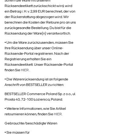
Sofern die Ware mit unserem
Rücksendeetikett zurückschickt wird, wird
ein Betrag i. H. v. 2,99 EUR berechnet, der von
der Rückerstattung abgezogen wird. Wir
berechnen die Kosten der Retoure pro an uns
zurückgesandte Bestellung. Du bist für die
Rücksendung der Ware(n) verantwortlich.
• Um die Ware zurückzusenden, müssen Sie
Ihre Rücksendung über unser Online-
Rücksende-Portal registrieren. Nach der
Registrierung erhalten Sie ein
Rücksendeetikett. Unser Rücksende-Portal
finden Sie
HIER
.
• Die Warenrücksendung ist an folgende
Anschrift von BESTSELLER zu richten:
BESTSELLER Commerce Poland Sp. z o.o., ul.
Prosta 40, 72-100 Łozienica, Poland.
• Weitere Informationen, wie Sie Artikel
retournieren können, finden Sie
HIER
.
Gebrauchte/beschädigte Waren
• Sie müssen für