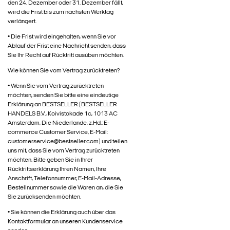
den 24. Dezember oder 31. Dezember fällt,
wird die Frist bis zum nächsten Werktag
verlängert.
• Die Frist wird eingehalten, wenn Sie vor
Ablauf der Frist eine Nachricht senden, dass
Sie Ihr Recht auf Rücktritt ausüben möchten.
Wie können Sie vom Vertrag zurücktreten?
• Wenn Sie vom Vertrag zurücktreten
möchten, senden Sie bitte eine eindeutige
Erklärung an BESTSELLER (BESTSELLER
HANDELS B.V., Koivistokade 1c, 1013 AC
Amsterdam, Die Niederlande, z.Hd.: E-
commerce Customer Service, E-Mail:
customerservice@bestseller.com) und teilen
uns mit, dass Sie vom Vertrag zurücktreten
möchten. Bitte geben Sie in Ihrer
Rücktrittserklärung Ihren Namen, Ihre
Anschrift, Telefonnummer, E-Mail-Adresse,
Bestellnummer sowie die Waren an, die Sie
Sie zurücksenden möchten.
• Sie können die Erklärung auch über das
Kontaktformular an unseren Kundenservice