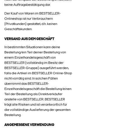
keine Auftragsbestätigung dar.
Der Kauf von Waren im BESTSELLER-
Onlineshop ist nur Verbrauchern
(Privatkunden) gestattet, d.h. keinen
Geschäftskunden.
VERSAND AUS DEM GESCHÄFT
In bestimmten Situationen kann deine
Bestellung/ein Teil deiner Bestellung von
einem Einzelhandelsgeschäft von
BESTSELLER (vollständig im Besitz der
BESTSELLER-Gruppe) ausgeführt werden,
falls die Artikel im BESTSELLER Online-Shop
nicht vorrätig sind. In solchen Fällen
übernimmt das BESTSELLER-
Einzelhandelsgeschäft die Bestellung/einen
Teil der Bestellung als Direktverkäufer
anstelle von BESTSELLER. BESTSELLER
trägt alle Risiken und ist verantwortlich für
die vollständige Auslieferung der gesamten
Bestellung.
ANGEMESSENE VERWENDUNG