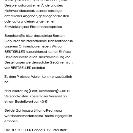
sonstige Kosten jederzeit zu ändern, zum
Beispiel aufgrund einer Änderung des
Mehrwertsteuersatzes oder sonstiger
öffentlicher Abgaben, gestiegener Kosten
oder aufgrund einer allgemeinen
Entwicklung der Einzelhandelspreise.
Beachten Sie bitte, dass einige Banken
Gebühren für internationale Transaktionen in
unserem Onlineshop erheben. Wir von
BESTSELLER haben hierauf keinen Einfluss.
Bei einer eventuellen Rückabwicklung von
Bestellungen werden solche Gebühren nicht
von BESTSELLER erstattet.
Zu dem Preis der Waren kommen zusätzlich
bei
• Hauslieferung (Post Luxembourg): 4,95 €
Versandkosten (Kostenloser Versand ab
einem Bestellwert von 40 €)
Bei der Zahlungsart Klarna Rechnung
werden momentan keine Rechnungsgebühr
erhoben.
Die BESTSELLER Handels B.V. unterstützt