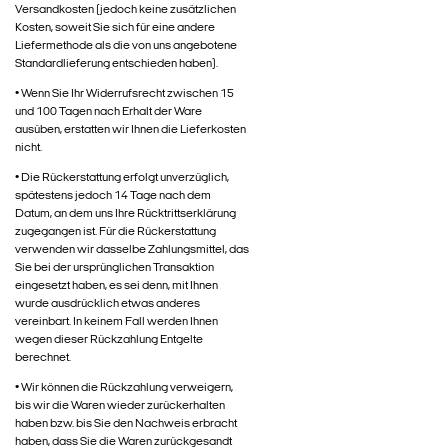
Versandkosten (jedoch keine zusätzlichen
Kosten, soweit Sie sich für eine andere
Liefermethode als die von uns angebotene
Standardlieferung entschieden haben).
• Wenn Sie Ihr Widerrufsrecht zwischen 15
und 100 Tagen nach Erhalt der Ware
ausüben, erstatten wir Ihnen die Lieferkosten
nicht.
• Die Rückerstattung erfolgt unverzüglich,
spätestens jedoch 14 Tage nach dem
Datum, an dem uns Ihre Rücktrittserklärung
zugegangen ist. Für die Rückerstattung
verwenden wir dasselbe Zahlungsmittel, das
Sie bei der ursprünglichen Transaktion
eingesetzt haben, es sei denn, mit Ihnen
wurde ausdrücklich etwas anderes
vereinbart. In keinem Fall werden Ihnen
wegen dieser Rückzahlung Entgelte
berechnet.
• Wir können die Rückzahlung verweigern,
bis wir die Waren wieder zurückerhalten
haben bzw. bis Sie den Nachweis erbracht
haben, dass Sie die Waren zurückgesandt