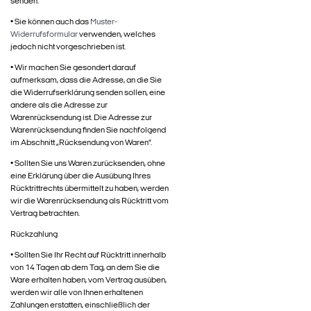
senden.
• Sie können auch das
Muster-
Widerrufsformular
verwenden, welches
jedoch nicht vorgeschrieben ist.
• Wir machen Sie gesondert darauf
aufmerksam, dass die Adresse, an die Sie
die Widerrufserklärung senden sollen, eine
andere als die Adresse zur
Warenrücksendung ist. Die Adresse zur
Warenrücksendung finden Sie nachfolgend
im Abschnitt „Rücksendung von Waren“.
• Sollten Sie uns Waren zurücksenden, ohne
eine Erklärung über die Ausübung Ihres
Rücktrittrechts übermittelt zu haben, werden
wir die Warenrücksendung als Rücktritt vom
Vertrag betrachten.
Rückzahlung
• Sollten Sie Ihr Recht auf Rücktritt innerhalb
von 14 Tagen ab dem Tag, an dem Sie die
Ware erhalten haben, vom Vertrag ausüben,
werden wir alle von Ihnen erhaltenen
Zahlungen erstatten, einschließlich der