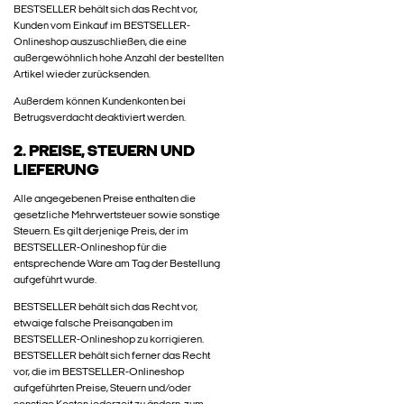
BESTSELLER behält sich das Recht vor,
Kunden vom Einkauf im BESTSELLER-
Onlineshop auszuschließen, die eine
außergewöhnlich hohe Anzahl der bestellten
Artikel wieder zurücksenden.
Außerdem können Kundenkonten bei
Betrugsverdacht deaktiviert werden.
2. PREISE, STEUERN UND
LIEFERUNG
Alle angegebenen Preise enthalten die
gesetzliche Mehrwertsteuer sowie sonstige
Steuern. Es gilt derjenige Preis, der im
BESTSELLER-Onlineshop für die
entsprechende Ware am Tag der Bestellung
aufgeführt wurde.
BESTSELLER behält sich das Recht vor,
etwaige falsche Preisangaben im
BESTSELLER-Onlineshop zu korrigieren.
BESTSELLER behält sich ferner das Recht
vor, die im BESTSELLER-Onlineshop
aufgeführten Preise, Steuern und/oder