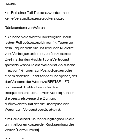
haben.
• Im Fall einer Teil-Retoure, werden Ihnen
keine Versandkosten zurückerstattet.
Rücksendung von Waren
• Sie haben die Waren unverzüglich und in
jedem Fall spätestens binnen 14 Tagen ab
dem Tag, an dem Sie uns über den Rücktritt
vom Vertrag unterrichten, zurückzusenden.
Die Frist für den Rücktritt vom Vertrag ist
gewahrt, wenn Sie die Waren vor Ablauf der
Frist von 14 Tagen zur Post aufgeben oder
einem anderen Lieferservice übergeben, der
den Versand der Waren zu BESTSELLER
übernimmt. Als Nachweis für den
fristgerechten Rücktritt vom Vertrag können
Sie beispielsweise die Quittung
aufbewahren, mit der die Übergabe der
Waren zum Versand bestätigt wird.
• Im Falle einer Rücksendung tragen Sie die
unmittelbaren Kosten der Rücksendung der
Waren (Porto/Fracht).