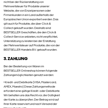
nicht bei der Rückerstattung von
Mehrwertsteuer für Produkte unserer
Website, die von Einzelpersonen oder
Firmenkunden in ein Land außerhalb der
Europäischen Union exportiert werden. Das
gilt auch für Produkte, die über Click &
Collect gekauft wurden. Deshalb sind
BESTSELLER Geschäften, die den Click &
Collect-Service anbieten, nicht verpflichtet,
Unterstützung zu leisten bei der Erstattung
der Mehrwertsteuer auf Produkte, die von der
BESTSELLER Handels B.V. gekauft wurden.
3. ZAHLUNG
Bei der Bestellung von Waren im
BESTSELLER Onlineshop können folgende
Zahlungsmöglichkeiten genutzt werden:
• Kredit- und Debitkarte (VISA, Mastercard,
AMEX, Maestro) Diese Zahlungsmethode
erfordert eine gültige Kredit- oder Debitkarte.
Wir behalten uns das Recht vor, die Gültigkeit
der Karte zu überprüfen. Der Betrag wird auf
Ihrer Karte reserviert und nach Versand der