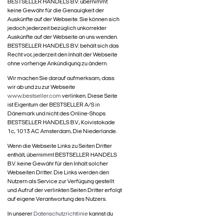
BESTSELLER HANDELS B.V. übernimmt
keine Gewähr für die Genauigkeit der
Auskünfte auf der Webseite. Sie können sich
jedoch jederzeit bezüglich unkorrekter
Auskünfte auf der Webseite an uns wenden.
BESTSELLER HANDELS B.V. behält sich das
Recht vor, jederzeit den Inhalt der Webseite
ohne vorherige Ankündigung zu ändern.
Wir machen Sie darauf aufmerksam, dass
wir ab und zu zur Webseite
www.bestseller.com
verlinken. Diese Seite
ist Eigentum der BESTSELLER A/S in
Dänemark und nicht des Online-Shops
BESTSELLER HANDELS B.V., Koivistokade
1c, 1013 AC Amsterdam, Die Niederlande.
Wenn die Webseite Links zu Seiten Dritter
enthält, übernimmt BESTSELLER HANDELS
B.V. keine Gewähr für den Inhalt solcher
Webseiten Dritter. Die Links werden den
Nutzern als Service zur Verfügung gestellt
und Aufruf der verlinkten Seiten Dritter erfolgt
auf eigene Verantwortung des Nutzers.
In unserer
Datenschutzrichtlinie
kannst du