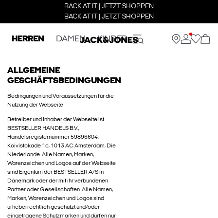
BACK AT IT | JETZT SHOPPEN
BACK AT IT | JETZT SHOPPEN
HERREN
DAMEN
KINDER
ALLGEMEINE
GESCHÄFTSBEDINGUNGEN
Bedingungen und Voraussetzungen für die
Nutzung der Webseite
Betreiber und Inhaber der Webseite ist
BESTSELLER HANDELS B.V.,
Handelsregisternummer 59896604,
Koivistokade 1c, 1013 AC Amsterdam, Die
Niederlande. Alle Namen, Marken,
Warenzeichen und Logos auf der Webseite
sind Eigentum der BESTSELLER A/S in
Dänemark oder der mit ihr verbundenen
Partner oder Gesellschaften. Alle Namen,
Marken, Warenzeichen und Logos sind
urheberrechtlich geschützt und/oder
eingetragene Schutzmarken und dürfen nur