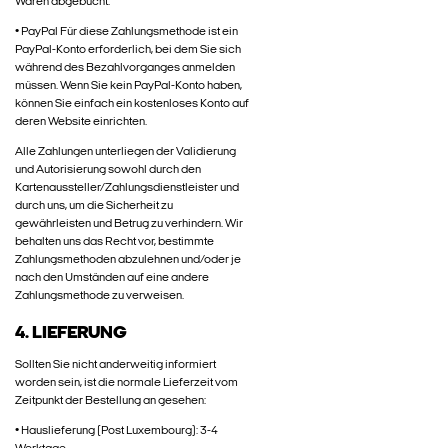
Waren abgebucht.
• PayPal Für diese Zahlungsmethode ist ein
PayPal-Konto erforderlich, bei dem Sie sich
während des Bezahlvorganges anmelden
müssen. Wenn Sie kein PayPal-Konto haben,
können Sie einfach ein kostenloses Konto auf
deren Website einrichten.
Alle Zahlungen unterliegen der Validierung
und Autorisierung sowohl durch den
Kartenaussteller/Zahlungsdienstleister und
durch uns, um die Sicherheit zu
gewährleisten und Betrug zu verhindern. Wir
behalten uns das Recht vor, bestimmte
Zahlungsmethoden abzulehnen und/oder je
nach den Umständen auf eine andere
Zahlungsmethode zu verweisen.
4. LIEFERUNG
Sollten Sie nicht anderweitig informiert
worden sein, ist die normale Lieferzeit vom
Zeitpunkt der Bestellung an gesehen:
• Hauslieferung (Post Luxembourg): 3-4