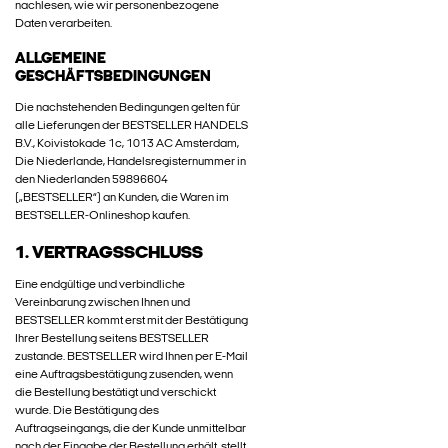
nachlesen, wie wir personenbezogene
Daten verarbeiten.
ALLGEMEINE
GESCHÄFTSBEDINGUNGEN
Die nachstehenden Bedingungen gelten für
alle Lieferungen der BESTSELLER HANDELS
B.V., Koivistokade 1c, 1013 AC Amsterdam,
Die Niederlande, Handelsregisternummer in
den Niederlanden 59896604
(„BESTSELLER“) an Kunden, die Waren im
BESTSELLER-Onlineshop kaufen.
1. VERTRAGSSCHLUSS
Eine endgültige und verbindliche
Vereinbarung zwischen Ihnen und
BESTSELLER kommt erst mit der Bestätigung
Ihrer Bestellung seitens BESTSELLER
zustande. BESTSELLER wird Ihnen per E-Mail
eine Auftragsbestätigung zusenden, wenn
die Bestellung bestätigt und verschickt
wurde. Die Bestätigung des
Auftragseingangs, die der Kunde unmittelbar
nach der Eingabe der Bestellung erhält, stellt