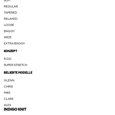
SLIM
REGULAR
TAPERED
RELAXED
LOOSE
BAGGY
WIDE
EXTRA BAGGY
KONZEPT
R.D.D
SUPER STRETCH
BELIEBTE MODELLE
GLENN
CHRIS
MIKE
CLARK
ALEX
INDIGO KNIT