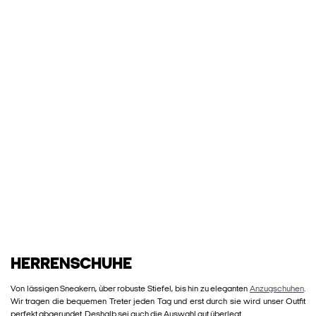
HERRENSCHUHE
Von lässigen Sneakern, über robuste Stiefel, bis hin zu eleganten
Anzugschuhen
.
Wir tragen die bequemen Treter jeden Tag und erst durch sie wird unser Outfit
perfekt abgerundet. Deshalb sei auch die Auswahl gut überlegt.