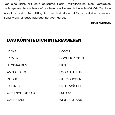
Der eine kann auf sein geliebtes Paar Freizeitschuhe nicht verzichten,
wohingegen der andere auf hochwertige Lederschuhe schwört. Ob Outdoor-
Abenteuer oder Büro-Alltag, bei uns findest du mit Sicherheit das passende
Schuhwerk für jede Angelegenheit. Von Herbst
MEHR ANZEIGEN
DAS KÖNNTE DICH INTERESSIEREN
JEANS
HOSEN
JACKEN
BOMBERJACKEN
HEMDJACKEN
MÄNTEL
ANZUG-SETS
LOOSE FIT JEANS
PARKAS
CARGOHOSEN
T-SHIRTS
UNDERWÄSCHE
ORIGINALS STUDIO
PULLOVER
CARDIGANS
WIDE FIT JEANS