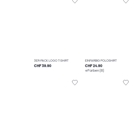
3ER-PACK LOGO T-SHIRT
EINFARBIG POLOSHIRT
CHF 39.90
CHF 24.90
Farben (8)