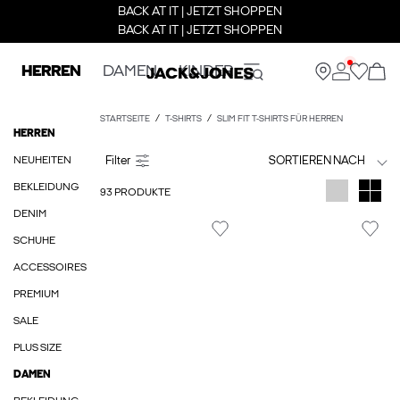
BACK AT IT | JETZT SHOPPEN
BACK AT IT | JETZT SHOPPEN
HERREN
DAMEN
KINDER
STARTSEITE
T-SHIRTS
SLIM FIT T-SHIRTS FÜR HERREN
HERREN
NEUHEITEN
SORTIEREN NACH
BEKLEIDUNG
93 PRODUKTE
DENIM
SCHUHE
ACCESSOIRES
PREMIUM
SALE
PLUS SIZE
DAMEN