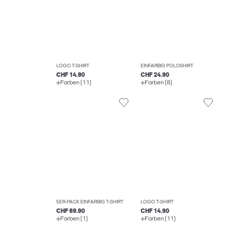
LOGO T-SHIRT
EINFARBIG POLOSHIRT
CHF 14.90
CHF 24.90
Farben (11)
Farben (8)
5ER-PACK EINFARBIG T-SHIRT
LOGO T-SHIRT
CHF 69.90
CHF 14.90
Farben (1)
Farben (11)