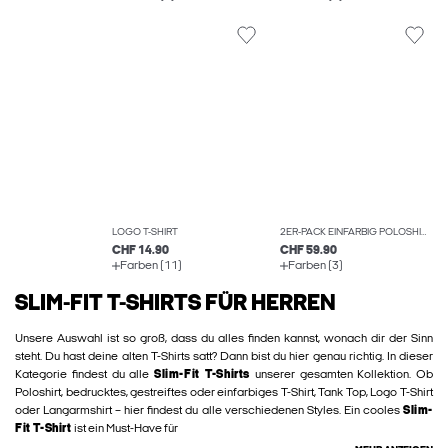
LOGO T-SHIRT
2ER-PACK EINFARBIG POLOSHIRT
CHF 14.90
CHF 59.90
Farben (11)
Farben (3)
SLIM-FIT T-SHIRTS FÜR HERREN
Unsere Auswahl ist so groß, dass du alles finden kannst, wonach dir der Sinn
steht. Du hast deine alten T-Shirts satt? Dann bist du hier genau richtig. In dieser
Kategorie findest du alle
Slim-Fit T-Shirts
unserer gesamten Kollektion. Ob
Poloshirt, bedrucktes, gestreiftes oder einfarbiges T-Shirt, Tank Top, Logo T-Shirt
oder Langarmshirt – hier findest du alle verschiedenen Styles. Ein cooles
Slim-
Fit T-Shirt
ist ein Must-Have für