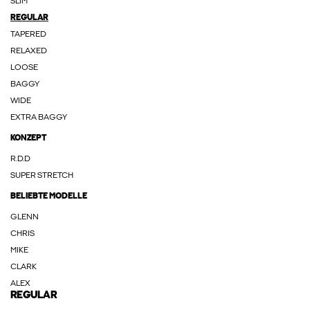
SLIM
REGULAR
TAPERED
RELAXED
LOOSE
BAGGY
WIDE
EXTRA BAGGY
KONZEPT
R.D.D
SUPER STRETCH
BELIEBTE MODELLE
GLENN
CHRIS
MIKE
CLARK
ALEX
REGULAR