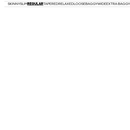
SKINNY
SLIM
REGULAR
TAPERED
RELAXED
LOOSE
BAGGY
WIDE
EXTRA BAGGY